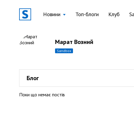
Новини
Топ-блоги
Клуб
S
Марат Возний
sandbox
Блог
Поки що немає постів