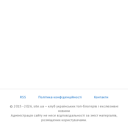
RSS
Політика конфіденційності
Контакти
© 2015–2026, site.ua — клуб українських топ-блогерів i екслюзивнi
новини
Адміністрація сайту не несе відповідальності за зміст матеріалів,
розміщених користувачами.