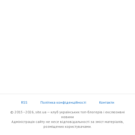
RSS
Політика конфіденційності
Контакти
© 2015–2026, site.ua — клуб українських топ-блогерів i екслюзивнi
новини
Адміністрація сайту не несе відповідальності за зміст матеріалів,
розміщених користувачами.