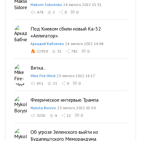
Maksim Sidorenko
24 лютого 2022 15:31
478
2
0
0
Под Киевом сбили новый Ка-52
«Аллигатор».
Аркадий Бабченко
24 лютого 2022 14:04
22950
32
782
0
Вятка..
Mike Fire-Wind
23 лютого 2022 16:17
651
21
0
0
Феерическое интервью Трампа
Mykola Borysiv
23 лютого 2022 02:50
3202
6
12
0
Об угрозе Зеленского выйти из
Будапештского Меморандума