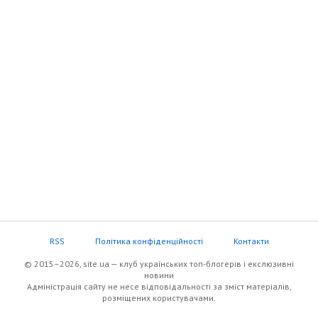
RSS
Політика конфіденційності
Контакти
© 2015–2026, site.ua — клуб українських топ-блогерів i екслюзивнi
новини
Адміністрація сайту не несе відповідальності за зміст матеріалів,
розміщених користувачами.