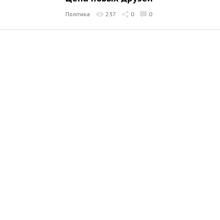
Політика
237
0
0
Максим Дубовой
9 лютого 2022 17:00
Дай грош — будешь хорош.
Економіка
220
0
0
Максим Дубовой
8 лютого 2022 21:14
Таджикраинцы
Економіка
362
0
0
Максим Дубовой
4 лютого 2022 20:06
Текущая крыша как следствие жа
296
0
0