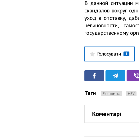
В данной ситуации м
скандалов вокруг одн
уход в отставку, даб
невиновности, само
государственному орга
Голосувати
1
Теги
Економіка
НБУ
Коментарі