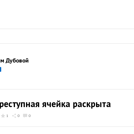
м Дубовой
реступная ячейка раскрыта
1
0
0