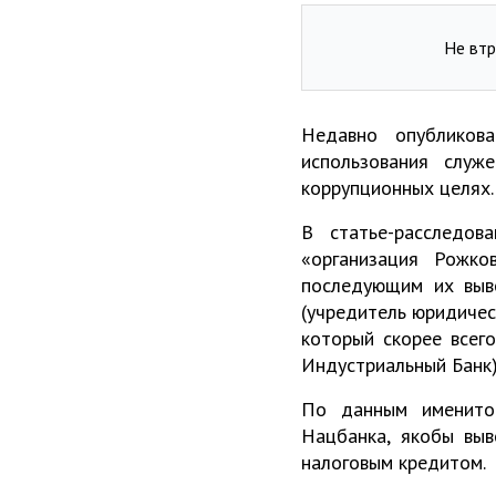
Не втр
Недавно опубликова
использования слу
коррупционных целях.
В статье-расследов
«организация Рожко
последующим их выво
(учредитель юридичес
который скорее всег
Индустриальный Банк) 
По данным именитог
Нацбанка, якобы выв
налоговым кредитом.