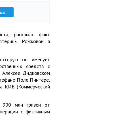
ися
иста, раскрыло факт
атерины Рожковой в
 которую он именует
рственных средств с
х Алексее Дидковском
Стефане Поле Пинтере,
ка КИБ (Коммерческий
я 900 млн гривен от
операции с фиктивным