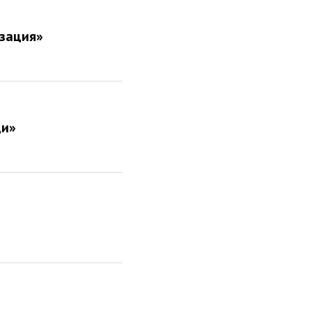
зация»
ци»