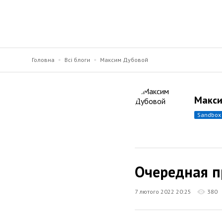
Головна
Всі блоги
Максим Дубовой
Макси
sandbox
Очередная п
7 лютого 2022 20:25
380