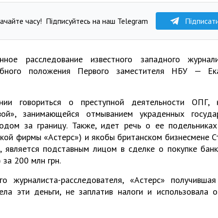
ачайте часу!
Підписуйтесь на наш Telegram
Підписат
нное расследование известного западного журнал
жебного положения Первого заместителя НБУ — Ек
ании говориться о преступной деятельности ОПГ,
вой», занимающейся отмыванием украденных госуда
дом за границу. Также, идет речь о ее подельника
кой фирмы «Астерс») и якобы британском бизнесмене 
о, является подставным лицом в сделке о покупке бан
за 200 млн грн.
о журналиста-расследователя, «Астерс» получивша
ела эти деньги, не заплатив налоги и использовала 