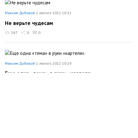
Максим Дубовой
2 лютого 2022 10:11
Не верьте чудесам
267
0
0
Максим Дубовой
1 лютого 2022 10:19
Еще одна «тема» в руки «картеля».
Економіка
215
0
0
Максим Дубовой
31 січня 2022 13:15
Расходы на кейтеринг, банкеты и бесконечные
съемки. Куда еще уйдут деньги Киевской