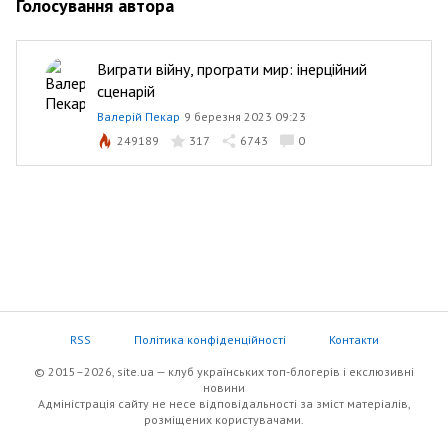
Голосування автора
Виграти війну, програти мир: інерційний
сценарій
Валерій Пекар
9 березня 2023 09:23
249189
317
6743
0
RSS
Політика конфіденційності
Контакти
© 2015–2026, site.ua — клуб українських топ-блогерів i екслюзивнi
новини
Адміністрація сайту не несе відповідальності за зміст матеріалів,
розміщених користувачами.