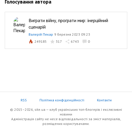
Голосування автора
Виграти війну, програти мир: інерційний
сценарій
Валерій Пекар
9 березня 2023 09:23
249185
317
6743
0
RSS
Політика конфіденційності
Контакти
© 2015–2026, site.ua — клуб українських топ-блогерів i екслюзивнi
новини
Адміністрація сайту не несе відповідальності за зміст матеріалів,
розміщених користувачами.