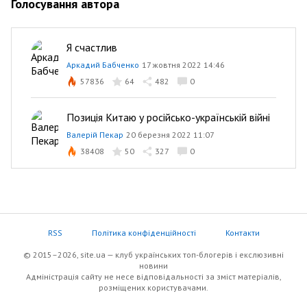
Голосування автора
Я счастлив
Аркадий Бабченко
17 жовтня 2022 14:46
57836
64
482
0
Позиція Китаю у російсько-українській війні
Валерій Пекар
20 березня 2022 11:07
38408
50
327
0
RSS
Політика конфіденційності
Контакти
© 2015–2026, site.ua — клуб українських топ-блогерів i екслюзивнi
новини
Адміністрація сайту не несе відповідальності за зміст матеріалів,
розміщених користувачами.