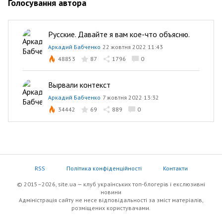
Голосування автора
Русские. Давайте я вам кое-что объясню.
Аркадий Бабченко
22 жовтня 2022 11:43
48853
87
1796
0
Вырвали контекст
Аркадий Бабченко
7 жовтня 2022 13:32
34442
69
889
0
RSS
Політика конфіденційності
Контакти
© 2015–2026, site.ua — клуб українських топ-блогерів i екслюзивнi
новини
Адміністрація сайту не несе відповідальності за зміст матеріалів,
розміщених користувачами.