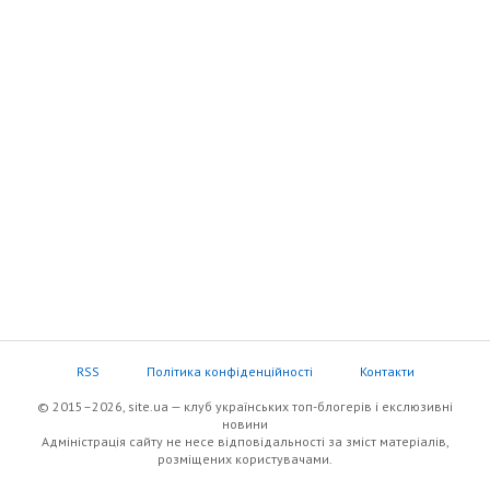
RSS
Політика конфіденційності
Контакти
© 2015–2026, site.ua — клуб українських топ-блогерів i екслюзивнi
новини
Адміністрація сайту не несе відповідальності за зміст матеріалів,
розміщених користувачами.