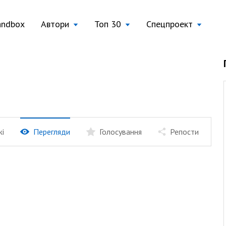
andbox
Автори
Топ 30
Спецпроект
жі
Перегляди
Голосування
Репости