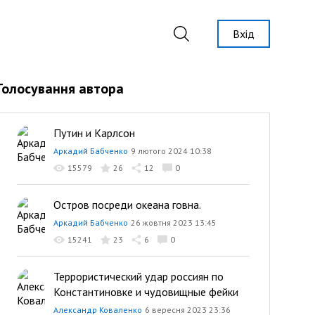
Вхід
Голосування автора
Путин и Карлсон
Аркадий Бабченко
9 лютого 2024 10:38
15579
26
12
0
Остров посреди океана говна.
Аркадий Бабченко
26 жовтня 2023 13:45
15241
23
6
0
Террористический удар россиян по
Константиновке и чудовищные фейки
Александр Коваленко
6 вересня 2023 23:36