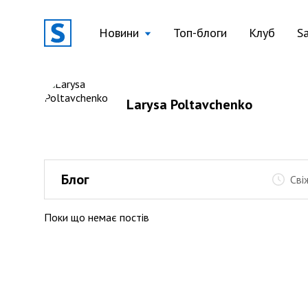
Новини
Топ-блоги
Клуб
S
Larysa Poltavchenko
Блог
Сві
Поки що немає постів