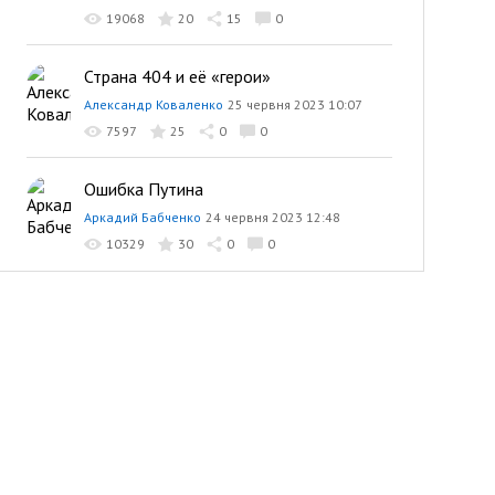
19068
20
15
0
Страна 404 и её «герои»
Александр Коваленко
25 червня 2023 10:07
7597
25
0
0
Ошибка Путина
Аркадий Бабченко
24 червня 2023 12:48
10329
30
0
0