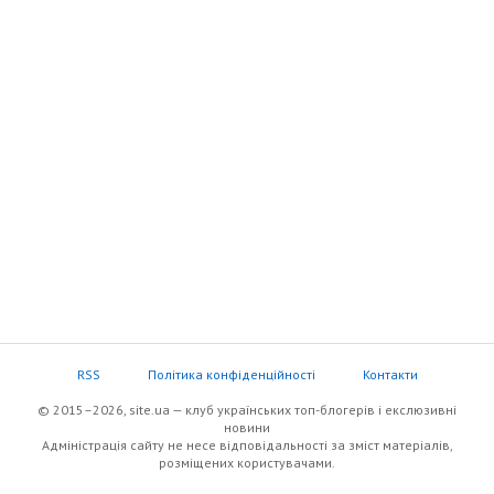
RSS
Політика конфіденційності
Контакти
© 2015–2026, site.ua — клуб українських топ-блогерів i екслюзивнi
новини
Адміністрація сайту не несе відповідальності за зміст матеріалів,
розміщених користувачами.