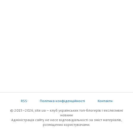
RSS
Політика конфіденційності
Контакти
© 2015–2026, site.ua — клуб українських топ-блогерів i екслюзивнi
новини
Адміністрація сайту не несе відповідальності за зміст матеріалів,
розміщених користувачами.