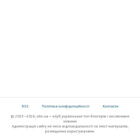
RSS
Політика конфіденційності
Контакти
© 2015–2026, site.ua — клуб українських топ-блогерів i екслюзивнi
новини
Адміністрація сайту не несе відповідальності за зміст матеріалів,
розміщених користувачами.