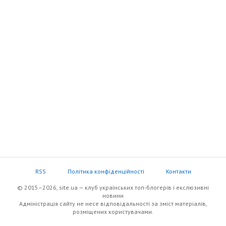
RSS
Політика конфіденційності
Контакти
© 2015–2026, site.ua — клуб українських топ-блогерів i екслюзивнi
новини
Адміністрація сайту не несе відповідальності за зміст матеріалів,
розміщених користувачами.