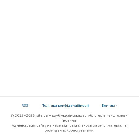
RSS
Політика конфіденційності
Контакти
© 2015–2026, site.ua — клуб українських топ-блогерів i екслюзивнi
новини
Адміністрація сайту не несе відповідальності за зміст матеріалів,
розміщених користувачами.