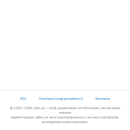
RSS
Політика конфіденційності
Контакти
© 2015–2026, site.ua — клуб українських топ-блогерів i екслюзивнi
новини
Адміністрація сайту не несе відповідальності за зміст матеріалів,
розміщених користувачами.