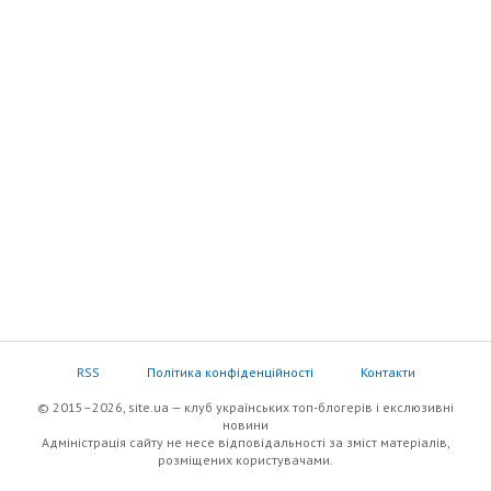
RSS
Політика конфіденційності
Контакти
© 2015–2026, site.ua — клуб українських топ-блогерів i екслюзивнi
новини
Адміністрація сайту не несе відповідальності за зміст матеріалів,
розміщених користувачами.