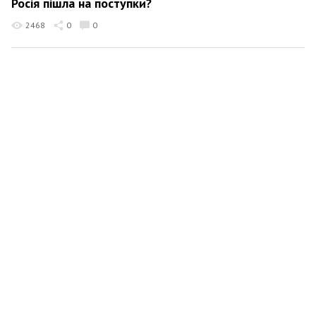
Росія пішла на поступки?
2468
0
0
Кирилл Сазонов
21 квітня 2025 09:58
Наступление на Константиновку
2444
0
0