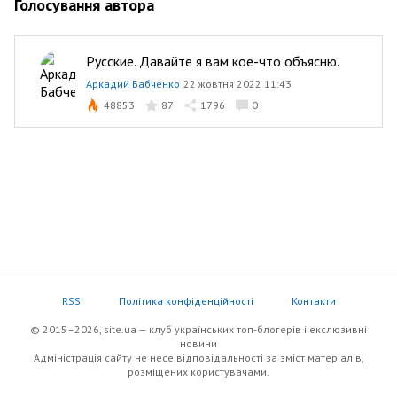
Голосування автора
Русские. Давайте я вам кое-что объясню.
Аркадий Бабченко
22 жовтня 2022 11:43
48853
87
1796
0
RSS
Політика конфіденційності
Контакти
© 2015–2026, site.ua — клуб українських топ-блогерів i екслюзивнi
новини
Адміністрація сайту не несе відповідальності за зміст матеріалів,
розміщених користувачами.