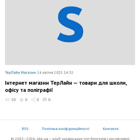
ТерЛайн Магазин
14 квітня 2025 14:32
Інтернет магазин ТерЛайн — товари для школи,
офісу та поліграфії
30
0
0
0
RSS
Політика конфіденційності
Контакти
© 2015–2026, site.ua — клуб українських топ-блогерів i екслюзивнi