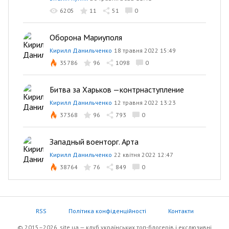
6205
11
51
0
Оборона Мариуполя
Кирилл Данильченко
18 травня 2022 15:49
35786
96
1098
0
Битва за Харьков —контрнаступление
Кирилл Данильченко
12 травня 2022 13:23
37368
96
793
0
Западный военторг. Арта
Кирилл Данильченко
22 квітня 2022 12:47
38764
76
849
0
RSS
Політика конфіденційності
Контакти
© 2015–2026, site.ua — клуб українських топ-блогерів i екслюзивнi