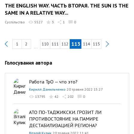
THE ENGLISH WAY. ЧАСТЬ ВТОРАЯ. THE SUN IS THE
SAME IN A RELATIVE WAY...
Суспільство
5527
3
1
0
113
1
2
110
111
112
114
115
Previous
Голосування автора
Работа ТрО — что это?
Кирилл Данильченко
20 травня 2022 15:27
13795
42
202
0
АТО ПО-ТАДЖИКСКИ. ГРОЗИТ ЛИ
ПРОТИВОСТОЯНИЕ НА ПАМИРЕ
ДЕСТАБИЛИЗАЦИЕЙ РЕГИОНА?
Віталій Кулик
20 травня 2022 11:41