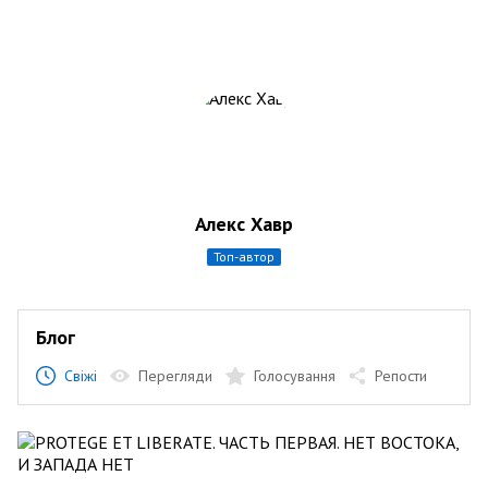
Алекс Хавр
топ-автор
Блог
Свіжі
Перегляди
Голосування
Репости