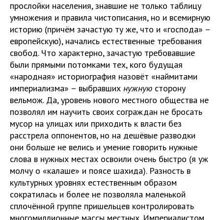
прослойки населения, знавшие не только таблицу
умножения и правила чистописания, но и всемирную
историю (причём зачастую ту же, что и «господа» –
европейскую), начались естественные требования
свобод. Что характерно, зачастую требовавшие
были прямыми потомками тех, кого будущая
«народная» историография назовёт «наймитами
империализма» – выбравших
нужную
сторону
вельмож. Да, уровень нового местного общества не
позволял им научить своих сограждан не бросать
мусор на улицах или приходить к власти без
расстрела оппонентов, но на дешёвые разводки
они больше не велись и умение говорить нужные
слова в нужных местах освоили очень быстро (я уж
молчу о «калаше» и поясе шахида). Разность в
культурных уровнях естественным образом
сократилась и более не позволяла маленькой
сплочённой группе пришельцев контролировать
многомиллионные массы местных. Империалистом