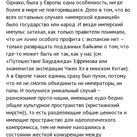
Однако, была у Европы одна особенность, нигде
более в мире не повторившаяся. Дело в том, что во
всех остальных случаях «имперской единицей»
было государство или народ. И везде имперский
импульс затихал, как только правители понимали,
что
им лично
особого профита с экспансии нет –
только развращать подданных байками о том, что
где-то может быть не так, как у нас (см.
«Путешествие Баурджеда» Ефремова или
знаменитая экспедиции Чжен Хэ в минском Китае).
А в Европе таких единиц сразу был пучок, потому
что её не смогли объединить ни императоры, ни
папы. И получился уникальный случай –
разноязыкие прото-нации, имеющие худо-бедно
общее культурное пространство (христианский
мир(тм)), то есть разделяющие общие ценности и
имеющие пространство для идеологического
компромисса, тем не менее находились в
состоянии жёсткой конкуренции между