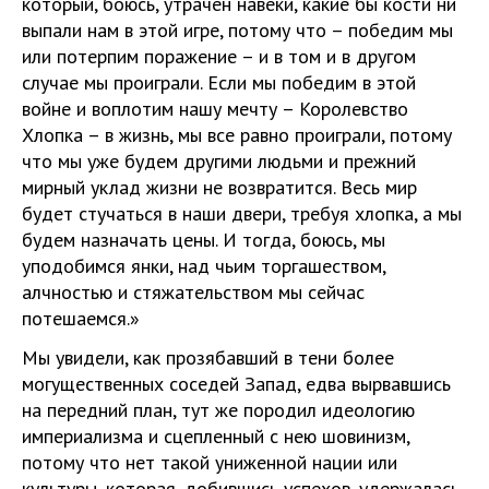
который, боюсь, утрачен навеки, какие бы кости ни
выпали нам в этой игре, потому что – победим мы
или потерпим поражение – и в том и в другом
случае мы проиграли. Если мы победим в этой
войне и воплотим нашу мечту – Королевство
Хлопка – в жизнь, мы все равно проиграли, потому
что мы уже будем другими людьми и прежний
мирный уклад жизни не возвратится. Весь мир
будет стучаться в наши двери, требуя хлопка, а мы
будем назначать цены. И тогда, боюсь, мы
уподобимся янки, над чьим торгашеством,
алчностью и стяжательством мы сейчас
потешаемся.»
Мы увидели, как прозябавший в тени более
могущественных соседей Запад, едва вырвавшись
на передний план, тут же породил идеологию
империализма и сцепленный с нею шовинизм,
потому что нет такой униженной нации или
культуры, которая, добившись успехов, удержалась