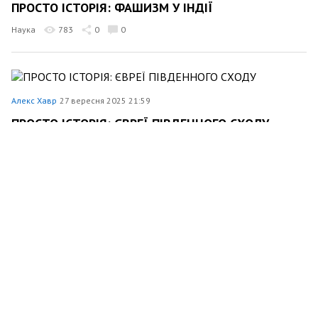
ПРОСТО ІСТОРІЯ: ФАШИЗМ У ІНДІЇ
Наука
783
0
0
Алекс Хавр
27 вересня 2025 21:59
ПРОСТО ІСТОРІЯ: ЄВРЕЇ ПІВДЕННОГО СХОДУ
Наука
609
0
0
Алекс Хавр
20 вересня 2025 21:49
ПРОСТО ІСТОРІЯ: ТАКИЙ РІЗНИЙ ІСЛАМ: СУФІЇ,
ВАХХАБІТИ ТА ІНШІ
Наука
547
0
0