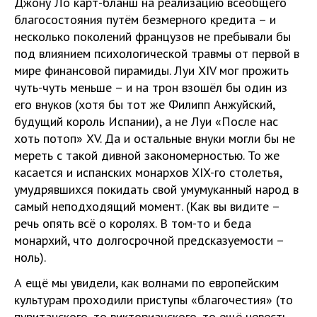
Джону Ло карт-бланш на реализацию всеобщего
благосостояния путём безмерного кредита – и
несколько поколений французов не пребывали бы
под влиянием психологической травмы от первой в
мире финансовой пирамиды. Луи XIV мог прожить
чуть-чуть меньше – и на трон взошёл бы один из
его внуков (хотя бы тот же Филипп Анжуйский,
будущий король Испании), а не Луи «После нас
хоть потоп» XV. Да и остальные внуки могли бы не
мереть с такой дивной закономерностью. То же
касается и испанских монархов XIX-го столетья,
умудрявшихся покидать свой умумуканный народ в
самый неподходящий момент. (Как вы видите –
речь опять всё о королях. В том-то и беда
монархий, что долгосрочной предсказуемости –
ноль).
А ещё мы увидели, как волнами по европейским
культурам проходили приступы «благочестия» (то
пуританского, то викторианского, то ещё невесть