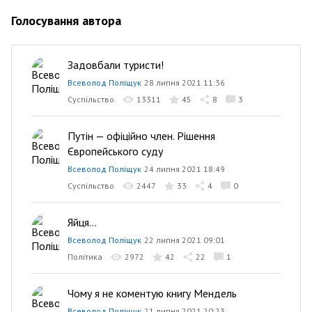
Голосування автора
Задовбали туристи!
Всеволод Поліщук
28 липня 2021 11:36
Суспільство
13311
45
8
3
Путін — офіційно член. Рішення
Європейського суду
Всеволод Поліщук
24 липня 2021 18:49
Суспільство
2447
33
4
0
Яйця...
Всеволод Поліщук
22 липня 2021 09:01
Політика
2972
42
22
1
Чому я не коментую книгу Мендель
Всеволод Поліщук
21 липня 2021 20:23