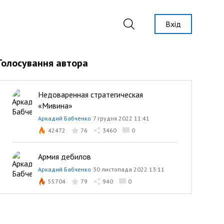
Вхід
Голосування автора
Недоваренная стратегическая
«Мивина»
Аркадий Бабченко
7 грудня 2022 11:41
42472
76
3460
0
Армия дебилов
Аркадий Бабченко
30 листопада 2022 13:11
55704
79
940
0