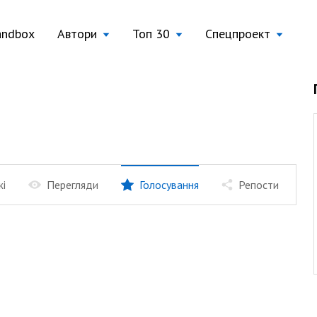
andbox
Автори
Топ 30
Спецпроект
жі
Перегляди
Голосування
Репости