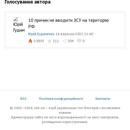
Голосування автора
10 причин не вводити ЗСУ на територію
РФ
Юрій Гудименко
16 вересня 2022 11:40
53803
112
304
0
RSS
Політика конфіденційності
Контакти
© 2015–2026, site.ua — клуб українських топ-блогерів i екслюзивнi
новини
Адміністрація сайту не несе відповідальності за зміст матеріалів,
розміщених користувачами.