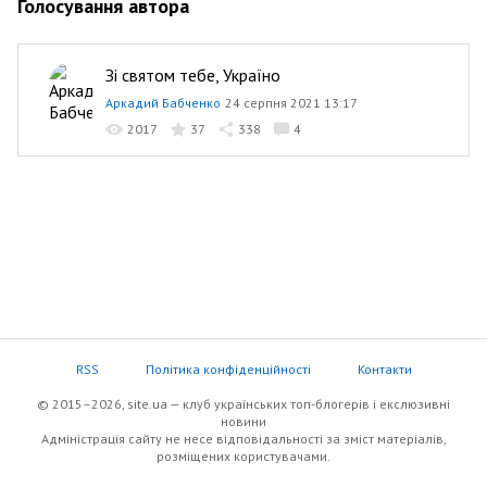
Голосування автора
Зі святом тебе, Україно
Аркадий Бабченко
24 серпня 2021 13:17
2017
37
338
4
RSS
Політика конфіденційності
Контакти
© 2015–2026, site.ua — клуб українських топ-блогерів i екслюзивнi
новини
Адміністрація сайту не несе відповідальності за зміст матеріалів,
розміщених користувачами.