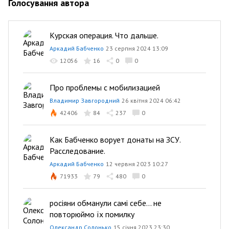
Голосування автора
Курская операция. Что дальше.
Аркадий Бабченко
23 серпня 2024 13:09
12056
16
0
0
Про проблемы с мобилизацией
Владимир Завгородний
26 квітня 2024 06:42
42406
84
237
0
Как Бабченко ворует донаты на ЗСУ.
Расследование.
Аркадий Бабченко
12 червня 2023 10:27
71933
79
480
0
росіяни обманули самі себе… не
повторюймо їх помилку
Олександр Солонько
15 січня 2023 23:30