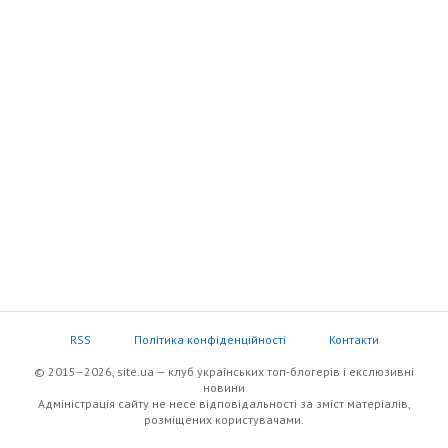
RSS
Політика конфіденційності
Контакти
© 2015–2026, site.ua — клуб українських топ-блогерів i екслюзивнi
новини
Адміністрація сайту не несе відповідальності за зміст матеріалів,
розміщених користувачами.