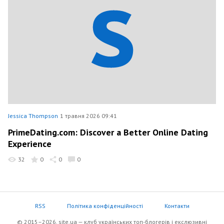
Jessica Thompson
1 травня 2026 09:41
PrimeDating.com: Discover a Better Online Dating
Experience
32
0
0
0
RSS
Політика конфіденційності
Контакти
© 2015–2026, site.ua — клуб українських топ-блогерів i екслюзивнi