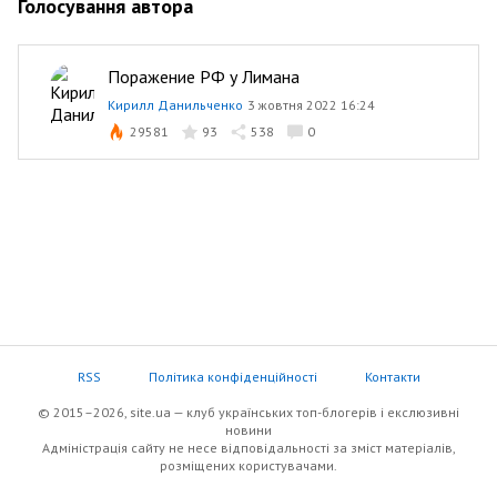
Голосування автора
Поражение РФ у Лимана
Кирилл Данильченко
3 жовтня 2022 16:24
29581
93
538
0
RSS
Політика конфіденційності
Контакти
© 2015–2026, site.ua — клуб українських топ-блогерів i екслюзивнi
новини
Адміністрація сайту не несе відповідальності за зміст матеріалів,
розміщених користувачами.