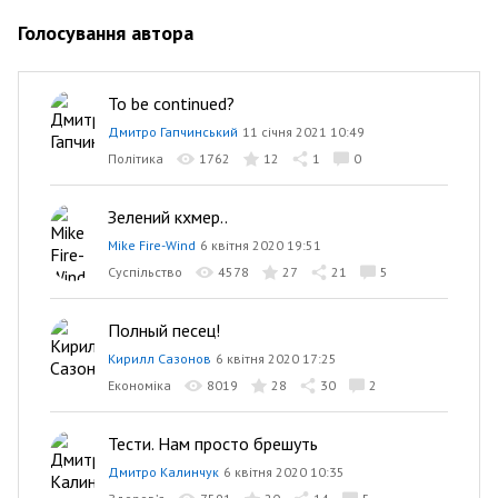
Голосування автора
To be continued?
Дмитро Гапчинський
11 січня 2021 10:49
Політика
1762
12
1
0
Зелений кхмер..
Mike Fire-Wind
6 квітня 2020 19:51
Суспільство
4578
27
21
5
Полный песец!
Кирилл Сазонов
6 квітня 2020 17:25
Економіка
8019
28
30
2
Тести. Нам просто брешуть
Дмитро Калинчук
6 квітня 2020 10:35