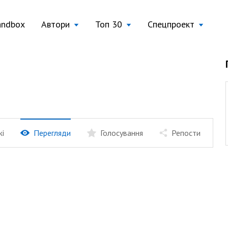
andbox
Автори
Топ 30
Спецпроект
жі
Перегляди
Голосування
Репости