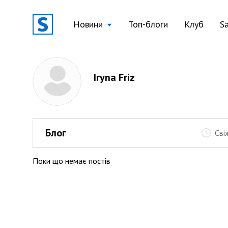
Новини
Топ-блоги
Клуб
S
Iryna Friz
Блог
Сві
Поки що немає постів