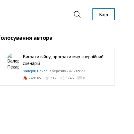
Вхід
Голосування автора
Виграти війну, програти мир: інерційний
сценарій
Валерій Пекар
9 березня 2023 09:23
249185
317
6743
0