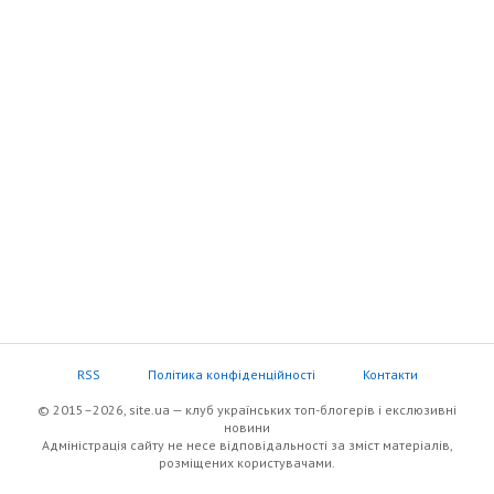
RSS
Політика конфіденційності
Контакти
© 2015–2026, site.ua — клуб українських топ-блогерів i екслюзивнi
новини
Адміністрація сайту не несе відповідальності за зміст матеріалів,
розміщених користувачами.