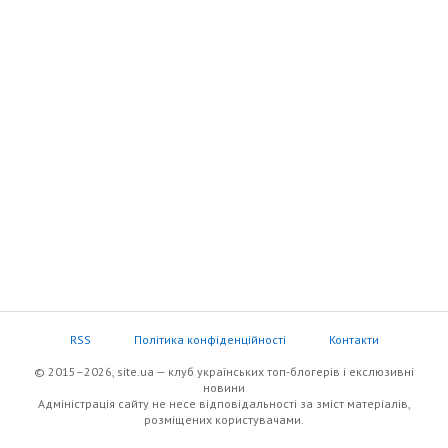
RSS
Політика конфіденційності
Контакти
© 2015–2026, site.ua — клуб українських топ-блогерів i екслюзивнi
новини
Адміністрація сайту не несе відповідальності за зміст матеріалів,
розміщених користувачами.