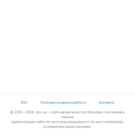
RSS
Політика конфіденційності
Контакти
© 2015–2026, site.ua — клуб українських топ-блогерів i екслюзивнi
новини
Адміністрація сайту не несе відповідальності за зміст матеріалів,
розміщених користувачами.