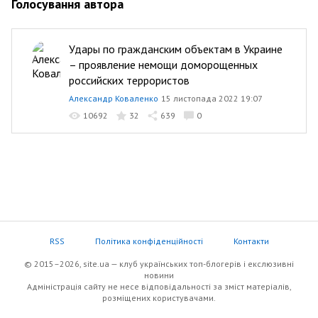
Голосування автора
Удары по гражданским объектам в Украине
– проявление немощи доморощенных
российских террористов
Александр Коваленко
15 листопада 2022 19:07
10692
32
639
0
RSS
Політика конфіденційності
Контакти
© 2015–2026, site.ua — клуб українських топ-блогерів i екслюзивнi
новини
Адміністрація сайту не несе відповідальності за зміст матеріалів,
розміщених користувачами.