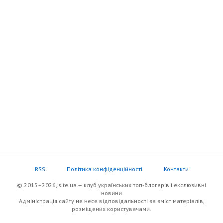
RSS
Політика конфіденційності
Контакти
© 2015–2026, site.ua — клуб українських топ-блогерів i екслюзивнi
новини
Адміністрація сайту не несе відповідальності за зміст матеріалів,
розміщених користувачами.