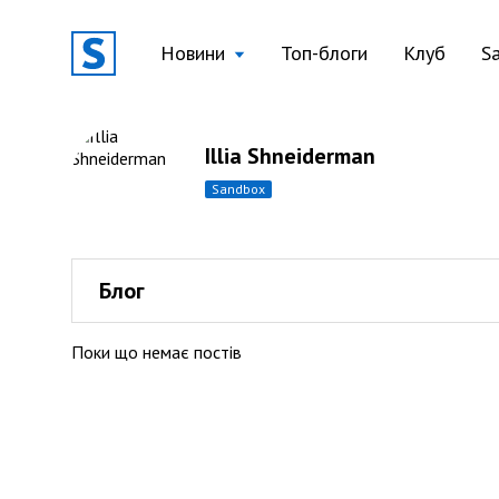
Новини
Топ-блоги
Клуб
S
Illia Shneiderman
sandbox
Блог
Поки що немає постів