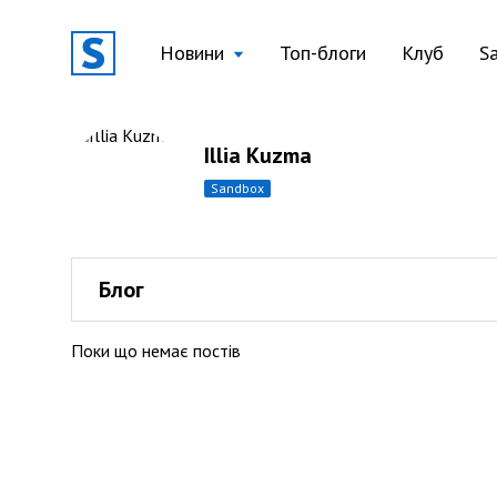
Новини
Топ-блоги
Клуб
S
Illia Kuzma
sandbox
Блог
Поки що немає постів