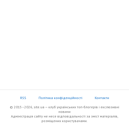
RSS
Політика конфіденційності
Контакти
© 2015–2026, site.ua — клуб українських топ-блогерів i екслюзивнi
новини
Адміністрація сайту не несе відповідальності за зміст матеріалів,
розміщених користувачами.