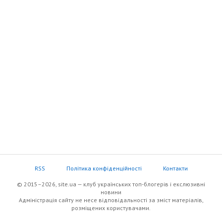
RSS
Політика конфіденційності
Контакти
© 2015–2026, site.ua — клуб українських топ-блогерів i екслюзивнi
новини
Адміністрація сайту не несе відповідальності за зміст матеріалів,
розміщених користувачами.