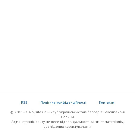
RSS
Політика конфіденційності
Контакти
© 2015–2026, site.ua — клуб українських топ-блогерів i екслюзивнi
новини
Адміністрація сайту не несе відповідальності за зміст матеріалів,
розміщених користувачами.