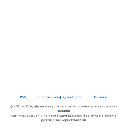
RSS
Політика конфіденційності
Контакти
© 2015–2026, site.ua — клуб українських топ-блогерів i екслюзивнi
новини
Адміністрація сайту не несе відповідальності за зміст матеріалів,
розміщених користувачами.