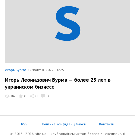
Игорь Бурма
22 жовтня 2022 10:25
Игорь Леонидович Бурма — более 25 лет в
украинском бизнесе
86
0
0
0
RSS
Політика конфіденційності
Контакти
© 2015–2026, site.ua — клуб українських топ-блогерів i екслюзивнi