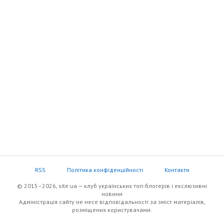
RSS
Політика конфіденційності
Контакти
© 2015–2026, site.ua — клуб українських топ-блогерів i екслюзивнi
новини
Адміністрація сайту не несе відповідальності за зміст матеріалів,
розміщених користувачами.