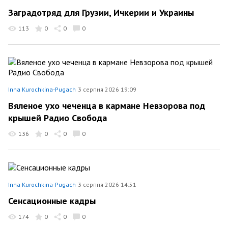
Заградотряд для Грузии, Ичкерии и Украины
113
0
0
0
Inna Kurochkina-Pugach
3 серпня 2026 19:09
Вяленое ухо чеченца в кармане Невзорова под
крышей Радио Свобода
136
0
0
0
Inna Kurochkina-Pugach
3 серпня 2026 14:51
Сенсационные кадры
174
0
0
0