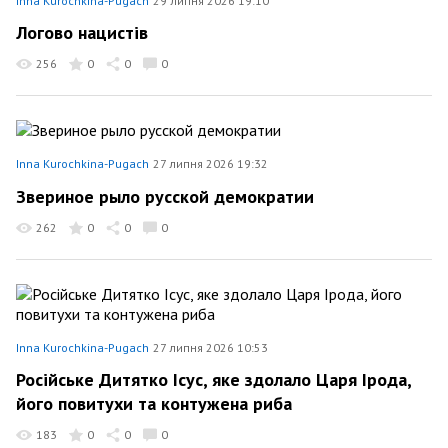
Inna Kurochkina-Pugach
29 липня 2026 19:10
Логово нацистiв
256
0
0
0
Inna Kurochkina-Pugach
27 липня 2026 19:32
Звериное рыло русской демократии
262
0
0
0
Inna Kurochkina-Pugach
27 липня 2026 10:53
Росiйське Дитятко Iсус, яке здолало Царя Iрода,
його повитухи та контужена риба
183
0
0
0