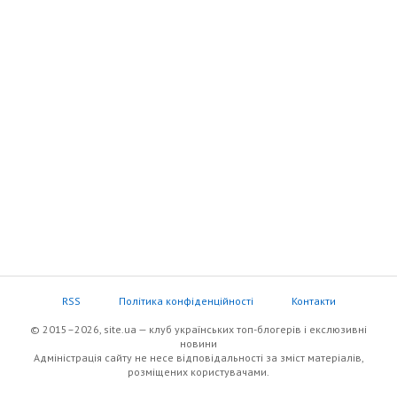
RSS
Політика конфіденційності
Контакти
© 2015–2026, site.ua — клуб українських топ-блогерів i екслюзивнi
новини
Адміністрація сайту не несе відповідальності за зміст матеріалів,
розміщених користувачами.